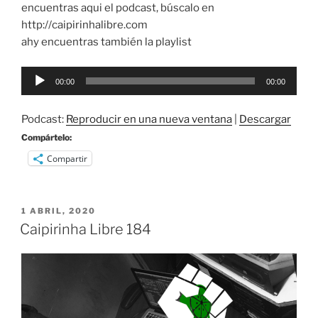
encuentras aqui el podcast, búscalo en
http://caipirinhalibre.com
ahy encuentras también la playlist
Reproductor
00:00
00:00
de
audio
Podcast:
Reproducir en una nueva ventana
|
Descargar
Compártelo:
Compartir
PUBLICADO
1 ABRIL, 2020
EL
Caipirinha Libre 184